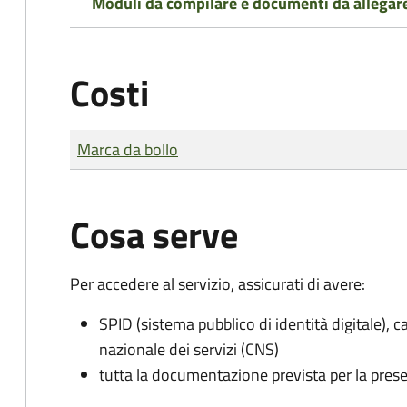
Moduli da compilare e documenti da allegar
Costi
Tipo di pagamento
Importo
Marca da bollo
Cosa serve
Per accedere al servizio, assicurati di avere:
SPID (sistema pubblico di identità digitale), ca
nazionale dei servizi (CNS)
tutta la documentazione prevista per la prese