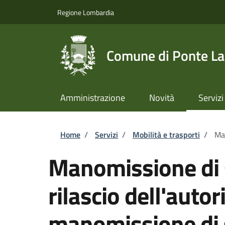
Salta al contenuto principale
Skip to footer content
Regione Lombardia
Comune di Ponte L
Amministrazione
Novità
Servizi
Briciole di pane
Home
/
Servizi
/
Mobilità e trasporti
/
Man
Manomissione di 
rilascio dell'autor
manomissione di 