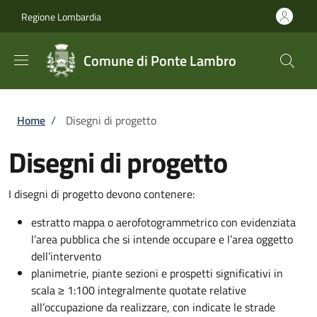
Salta al contenuto principale
Skip to footer content
Regione Lombardia
Comune di Ponte Lambro
Briciole di pane
Home
/
Disegni di progetto
Disegni di progetto
I disegni di progetto devono contenere:
estratto mappa o aerofotogrammetrico con evidenziata
l’area pubblica che si intende occupare e l’area oggetto
dell’intervento
planimetrie, piante sezioni e prospetti significativi in
scala ≥ 1:100 integralmente quotate relative
all’occupazione da realizzare, con indicate le strade