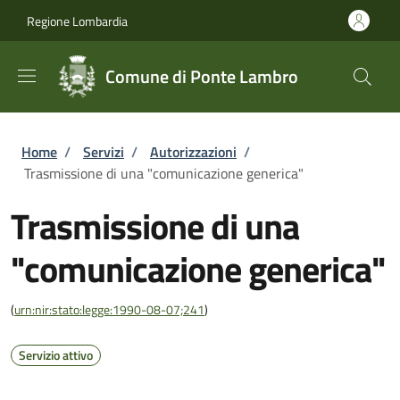
Salta al contenuto principale
Skip to footer content
Regione Lombardia
Comune di Ponte Lambro
Briciole di pane
Home
/
Servizi
/
Autorizzazioni
/
Trasmissione di una "comunicazione generica"
Trasmissione di una
"comunicazione generica"
(
urn:nir:stato:legge:1990-08-07;241
)
Servizio attivo