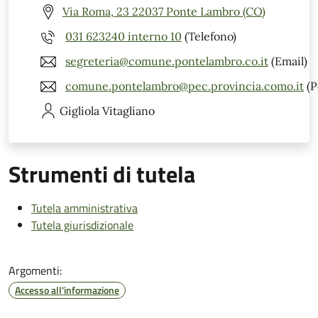
Via Roma, 23 22037 Ponte Lambro (CO)
031 623240 interno 10
(Telefono)
segreteria@comune.pontelambro.co.it
(Email)
comune.pontelambro@pec.provincia.como.it
(P
Gigliola
Vitagliano
Strumenti di tutela
Tutela amministrativa
Tutela giurisdizionale
Argomenti:
Accesso all'informazione