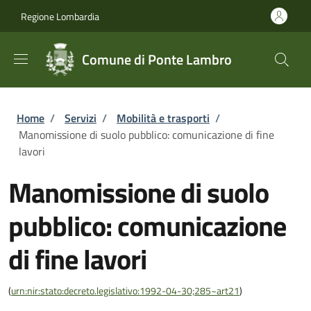
Salta al contenuto principale
Skip to footer content
Regione Lombardia
Comune di Ponte Lambro
Briciole di pane
Home
/
Servizi
/
Mobilità e trasporti
/
Manomissione di suolo pubblico: comunicazione di fine
lavori
Manomissione di suolo
pubblico: comunicazione
di fine lavori
(
urn:nir:stato:decreto.legislativo:1992-04-30;285~art21
)