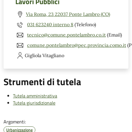
Lavori Pubblici
Via Roma, 23 22037 Ponte Lambro (CO)
031 623240 interno 8
(Telefono)
tecnico@comune.pontelambro.co.it
(Email)
comune.pontelambro@pec.provincia.como.it
(P
Gigliola
Vitagliano
Strumenti di tutela
Tutela amministrativa
Tutela giurisdizionale
Argomenti:
Urbanizzazione