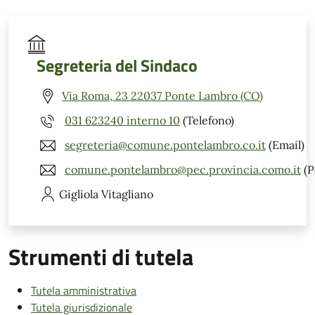
Segreteria del Sindaco
Via Roma, 23 22037 Ponte Lambro (CO)
031 623240 interno 10
(Telefono)
segreteria@comune.pontelambro.co.it
(Email)
comune.pontelambro@pec.provincia.como.it
(P
Gigliola
Vitagliano
Strumenti di tutela
Tutela amministrativa
Tutela giurisdizionale