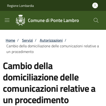
Salta al contenuto principale
Skip to footer content
Regione Lombardia
Comune di Ponte Lambro
Briciole di pane
Home
/
Servizi
/
Autorizzazioni
/
Cambio della domiciliazione delle comunicazioni relative a
un procedimento
Cambio della
domiciliazione delle
comunicazioni relative a
un procedimento