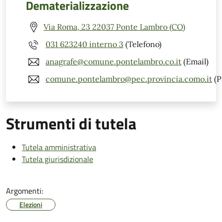
Dematerializzazione
Via Roma, 23 22037 Ponte Lambro (CO)
031 623240 interno 3
(Telefono)
anagrafe@comune.pontelambro.co.it
(Email)
comune.pontelambro@pec.provincia.como.it
(P
Strumenti di tutela
Tutela amministrativa
Tutela giurisdizionale
Argomenti:
Elezioni