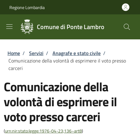
Salta al contenuto principale
Skip to footer content
Regione Lombardia
Comune di Ponte Lambro
Briciole di pane
Home
/
Servizi
/
Anagrafe e stato civile
/
Comunicazione della volontà di esprimere il voto presso
carceri
Comunicazione della
volontà di esprimere il
voto presso carceri
(
urn:nir:stato:legge:1976-04-23;136~art8
)