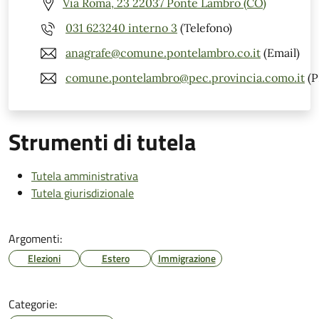
Via Roma, 23 22037 Ponte Lambro (CO)
031 623240 interno 3
(Telefono)
anagrafe@comune.pontelambro.co.it
(Email)
comune.pontelambro@pec.provincia.como.it
(P
Strumenti di tutela
Tutela amministrativa
Tutela giurisdizionale
Argomenti:
Elezioni
Estero
Immigrazione
Categorie: