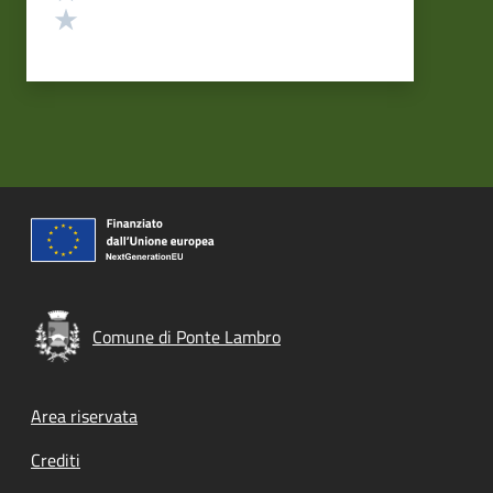
Valuta 1 stelle su 5
Comune di Ponte Lambro
Footer menu
Area riservata
Crediti