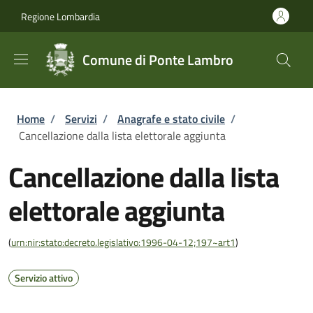
Salta al contenuto principale
Skip to footer content
Regione Lombardia
Comune di Ponte Lambro
Briciole di pane
Home
/
Servizi
/
Anagrafe e stato civile
/
Cancellazione dalla lista elettorale aggiunta
Cancellazione dalla lista
elettorale aggiunta
(
urn:nir:stato:decreto.legislativo:1996-04-12;197~art1
)
Servizio attivo