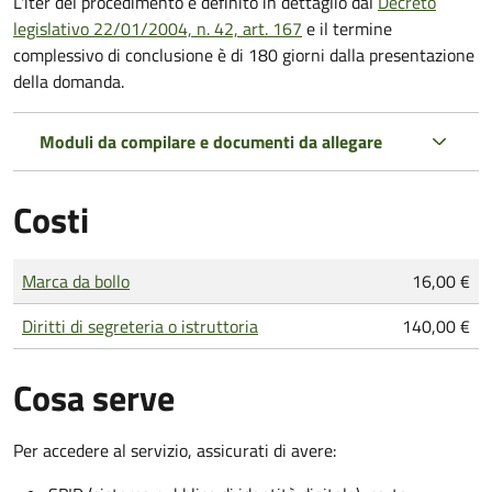
L'iter del procedimento è definito in dettaglio dal
Decreto
legislativo 22/01/2004, n. 42, art. 167
e il termine
complessivo di conclusione è di 180 giorni dalla presentazione
della domanda.
Moduli da compilare e documenti da allegare
Costi
Tipo di pagamento
Importo
Marca da bollo
16,00 €
Diritti di segreteria o istruttoria
140,00 €
Cosa serve
Per accedere al servizio, assicurati di avere: