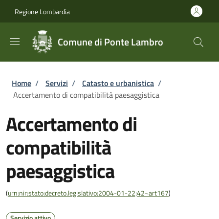
Salta al contenuto principale
Skip to footer content
Regione Lombardia
Comune di Ponte Lambro
Briciole di pane
Home
/
Servizi
/
Catasto e urbanistica
/
Accertamento di compatibilità paesaggistica
Accertamento di
compatibilità
paesaggistica
(
urn:nir:stato:decreto.legislativo:2004-01-22;42~art167
)
Servizio attivo