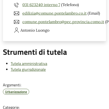
031 623240 interno 7
(Telefono)
edilizia@comune.pontelambro.co.it
(Email)
comune.pontelambro@pec.provincia.como.it
(P
Antonio
Luongo
Strumenti di tutela
Tutela amministrativa
Tutela giurisdizionale
Argomenti:
Urbanizzazione
Categorie: