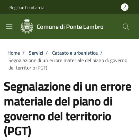
Salta al contenuto principale
Skip to footer content
Regione Lombardia
Comune di Ponte Lambro
Briciole di pane
Home
/
Servizi
/
Catasto e urbanistica
/
Segnalazione di un errore materiale del piano di governo
del territorio (PGT)
Segnalazione di un errore
materiale del piano di
governo del territorio
(PGT)