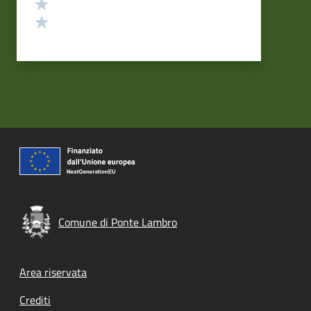
Valuta 2 stelle su 5
Valuta 1 stelle su 5
Comune di Ponte Lambro
Footer menu
Area riservata
Crediti