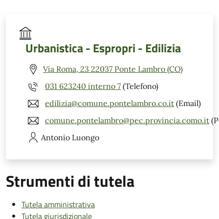
Urbanistica - Espropri - Edilizia
Via Roma, 23 22037 Ponte Lambro (CO)
031 623240 interno 7
(Telefono)
edilizia@comune.pontelambro.co.it
(Email)
comune.pontelambro@pec.provincia.como.it
(P
Antonio
Luongo
Strumenti di tutela
Tutela amministrativa
Tutela giurisdizionale