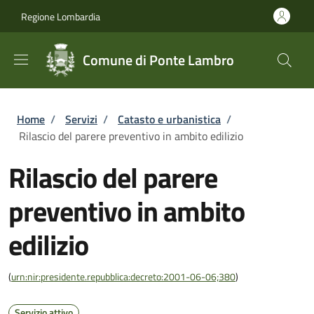
Salta al contenuto principale
Skip to footer content
Regione Lombardia
Comune di Ponte Lambro
Briciole di pane
Home
/
Servizi
/
Catasto e urbanistica
/
Rilascio del parere preventivo in ambito edilizio
Rilascio del parere
preventivo in ambito
edilizio
(
urn:nir:presidente.repubblica:decreto:2001-06-06;380
)
Servizio attivo