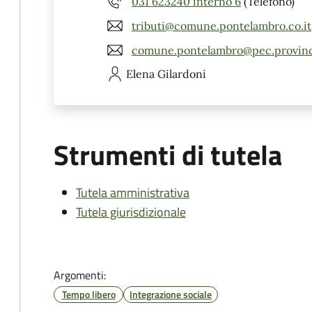
031 623240 interno 6
(Telefono)
tributi@comune.pontelambro.co.it
comune.pontelambro@pec.provinc
Elena
Gilardoni
Strumenti di tutela
Tutela amministrativa
Tutela giurisdizionale
Argomenti:
Tempo libero
Integrazione sociale