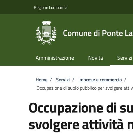
Salta al contenuto principale
Skip to footer content
Regione Lombardia
Comune di Ponte L
Amministrazione
Novità
Servizi
Briciole di pane
Home
/
Servizi
/
Imprese e commercio
/
Occupazione di suolo pubblico per svolgere attiv
Occupazione di su
svolgere attività 