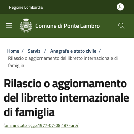
Salta al contenuto principale
Skip to footer content
Regione Lombardia
Comune di Ponte Lambro
Briciole di pane
Home
/
Servizi
/
Anagrafe e stato civile
/
Rilascio o aggiornamento del libretto internazionale di
famiglia
Rilascio o aggiornamento
del libretto internazionale
di famiglia
(
urn:nir:stato:legge:1977-07-08;487~art4
)