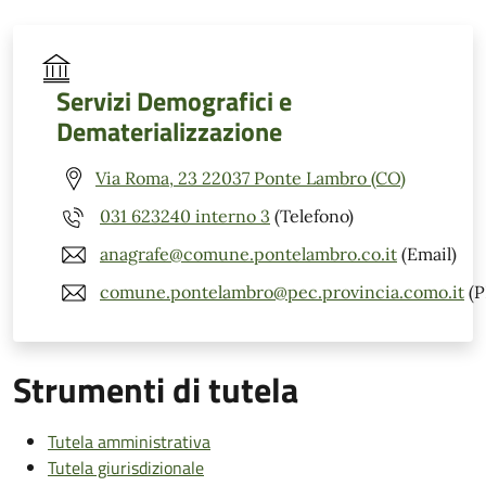
Servizi Demografici e
Dematerializzazione
Via Roma, 23 22037 Ponte Lambro (CO)
031 623240 interno 3
(Telefono)
anagrafe@comune.pontelambro.co.it
(Email)
comune.pontelambro@pec.provincia.como.it
(P
Strumenti di tutela
Tutela amministrativa
Tutela giurisdizionale