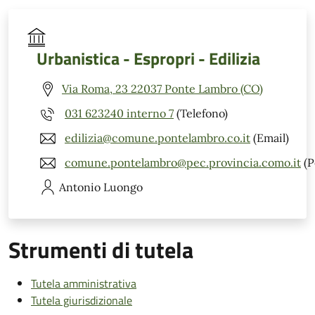
Urbanistica - Espropri - Edilizia
Via Roma, 23 22037 Ponte Lambro (CO)
031 623240 interno 7
(Telefono)
edilizia@comune.pontelambro.co.it
(Email)
comune.pontelambro@pec.provincia.como.it
(P
Antonio
Luongo
Strumenti di tutela
Tutela amministrativa
Tutela giurisdizionale