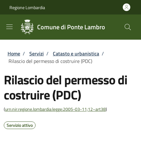
Salta al contenuto principale
Skip to footer content
Regione Lombardia
Comune di Ponte Lambro
Briciole di pane
Home
/
Servizi
/
Catasto e urbanistica
/
Rilascio del permesso di costruire (PDC)
Rilascio del permesso di
costruire (PDC)
(
urn:nir:regione.lombardia:legge:2005-03-11;12~art38
)
Servizio attivo