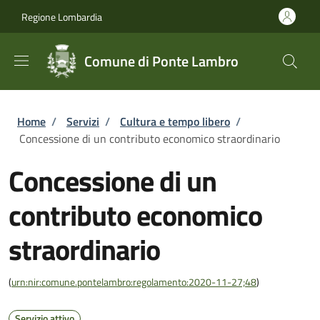
Salta al contenuto principale
Skip to footer content
Regione Lombardia
Comune di Ponte Lambro
Briciole di pane
Home
/
Servizi
/
Cultura e tempo libero
/
Concessione di un contributo economico straordinario
Concessione di un
contributo economico
straordinario
(
urn:nir:comune.pontelambro:regolamento:2020-11-27;48
)
Servizio attivo