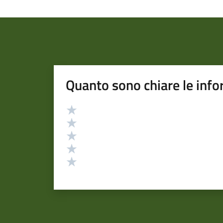
Quanto sono chiare le info
Valutazione
Valuta 5 stelle su 5
Valuta 4 stelle su 5
Valuta 3 stelle su 5
Valuta 2 stelle su 5
Valuta 1 stelle su 5