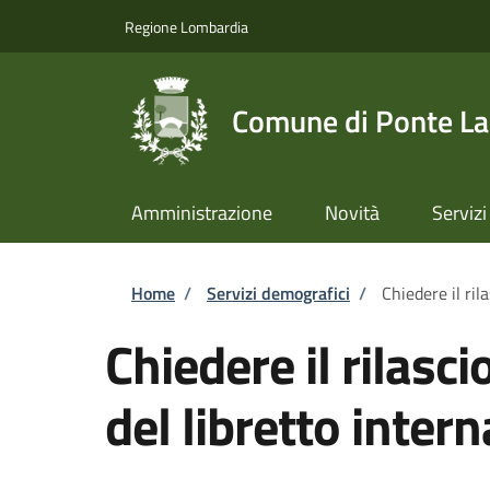
Salta al contenuto principale
Skip to footer content
Regione Lombardia
Comune di Ponte L
Amministrazione
Novità
Servizi
Briciole di pane
Home
/
Servizi demografici
/
Chiedere il ril
Chiedere il rilasc
del libretto inter