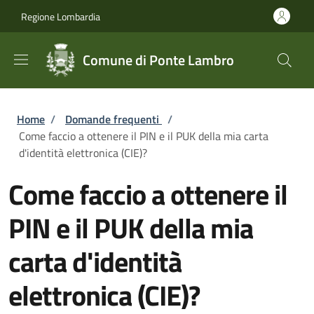
Salta al contenuto principale
Skip to footer content
Regione Lombardia
Comune di Ponte Lambro
Briciole di pane
Home
/
Domande frequenti
/
Come faccio a ottenere il PIN e il PUK della mia carta
d'identità elettronica (CIE)?
Come faccio a ottenere il
PIN e il PUK della mia
carta d'identità
elettronica (CIE)?