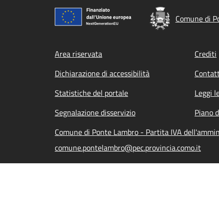
Comune di P
Footer menu
Area riservata
Crediti
Dichiarazione di accessibilità
Contatt
Statistiche del portale
Leggi l
Segnalazione disservizio
Piano d
Comune di Ponte Lambro - Partita IVA dell'ammi
comune.pontelambro@pec.provincia.como.it