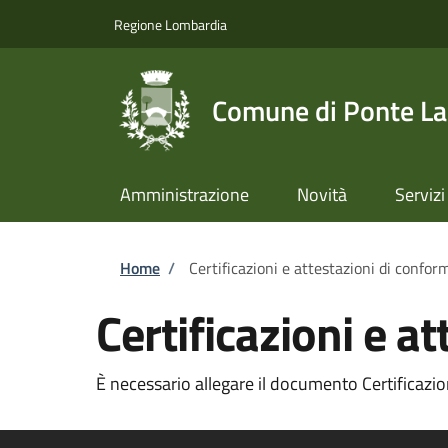
Salta al contenuto principale
Skip to footer content
Regione Lombardia
Comune di Ponte L
Amministrazione
Novità
Servizi
Briciole di pane
Home
/
Certificazioni e attestazioni di confor
Certificazioni e a
È necessario allegare il documento Certificazion