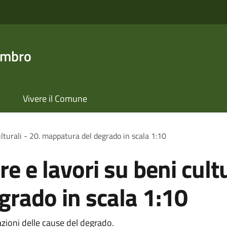
ambro
Vivere il Comune
ulturali - 20. mappatura del degrado in scala 1:10
e e lavori su beni cultu
rado in scala 1:10
zioni delle cause del degrado.