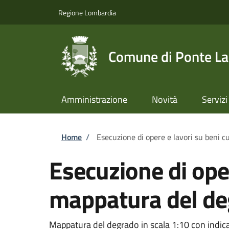
Salta al contenuto principale
Skip to footer content
Regione Lombardia
Comune di Ponte L
Amministrazione
Novità
Servizi
Briciole di pane
Home
/
Esecuzione di opere e lavori su beni c
Esecuzione di oper
mappatura del deg
Mappatura del degrado in scala 1:10 con indica