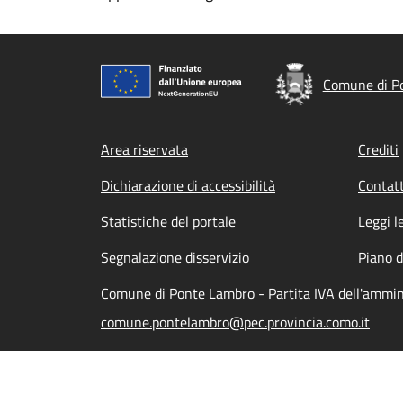
Comune di P
Footer menu
Area riservata
Crediti
Dichiarazione di accessibilità
Contatt
Statistiche del portale
Leggi l
Segnalazione disservizio
Piano d
Comune di Ponte Lambro - Partita IVA dell'ammi
comune.pontelambro@pec.provincia.como.it