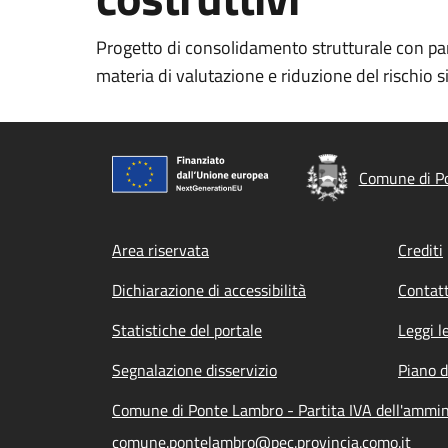
Progetto di consolidamento strutturale con parti
materia di valutazione e riduzione del rischio s
Comune di P
Footer menu
Area riservata
Crediti
Dichiarazione di accessibilità
Contatt
Statistiche del portale
Leggi l
Segnalazione disservizio
Piano d
Comune di Ponte Lambro - Partita IVA dell'ammi
comune.pontelambro@pec.provincia.como.it