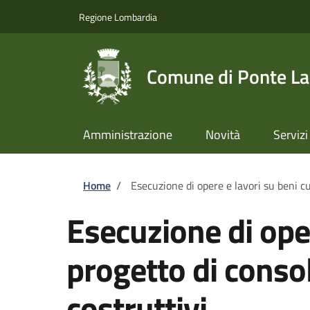
Salta al contenuto principale
Skip to footer content
Regione Lombardia
Comune di Ponte L
Amministrazione
Novità
Servizi
Briciole di pane
Home
/
Esecuzione di opere e lavori su beni cu
Esecuzione di oper
progetto di conso
costruttivi