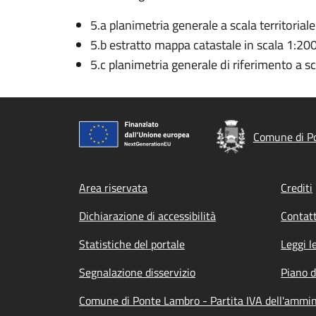
5.a planimetria generale a scala territorial
5.b estratto mappa catastale in scala 1:2
5.c planimetria generale di riferimento a s
Comune di P
Footer menu
Area riservata
Crediti
Dichiarazione di accessibilità
Contatt
Statistiche del portale
Leggi l
Segnalazione disservizio
Piano d
Comune di Ponte Lambro - Partita IVA dell'ammi