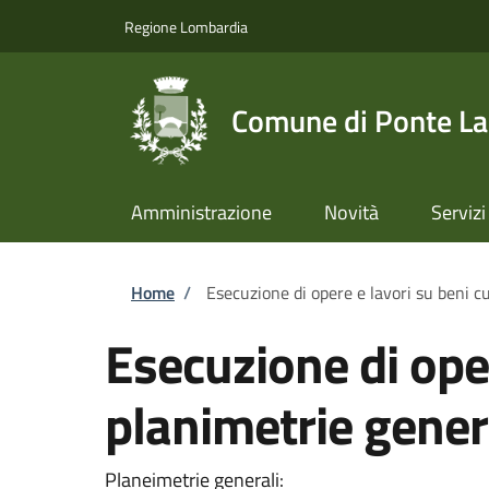
Salta al contenuto principale
Skip to footer content
Regione Lombardia
Comune di Ponte L
Amministrazione
Novità
Servizi
Briciole di pane
Home
/
Esecuzione di opere e lavori su beni cu
Esecuzione di oper
planimetrie gener
Planeimetrie generali: