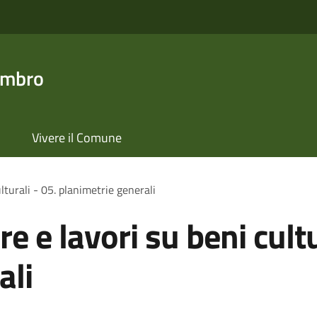
ambro
Vivere il Comune
lturali - 05. planimetrie generali
e e lavori su beni cultu
ali