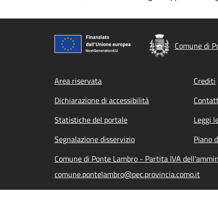
Comune di P
Footer menu
Area riservata
Crediti
Dichiarazione di accessibilità
Contatt
Statistiche del portale
Leggi l
Segnalazione disservizio
Piano d
Comune di Ponte Lambro - Partita IVA dell'ammi
comune.pontelambro@pec.provincia.como.it