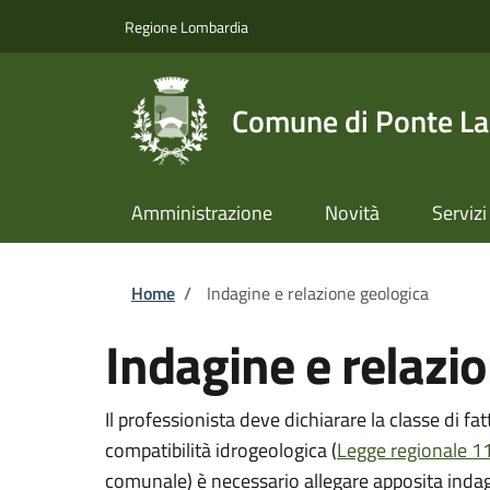
Salta al contenuto principale
Skip to footer content
Regione Lombardia
Comune di Ponte L
Amministrazione
Novità
Servizi
Briciole di pane
Home
/
Indagine e relazione geologica
Indagine e relazi
Il professionista deve dichiarare la classe di fa
compatibilità idrogeologica (
Legge regionale 1
comunale) è necessario allegare apposita indag