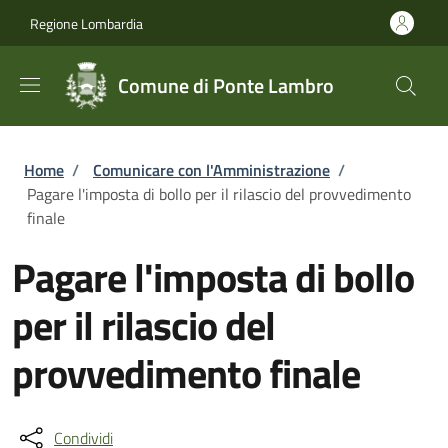
Salta al contenuto principale
Skip to footer content
Regione Lombardia
Comune di Ponte Lambro
Briciole di pane
Home
/
Comunicare con l'Amministrazione
/
Pagare l'imposta di bollo per il rilascio del provvedimento
finale
Pagare l'imposta di bollo
per il rilascio del
provvedimento finale
Condividi