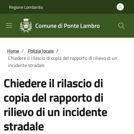
Salta al contenuto principale
Skip to footer content
Regione Lombardia
Comune di Ponte Lambro
Briciole di pane
Home
/
Polizia locale
/
Chiedere il rilascio di copia del rapporto di rilievo di un
incidente stradale
Chiedere il rilascio di
copia del rapporto di
rilievo di un incidente
stradale