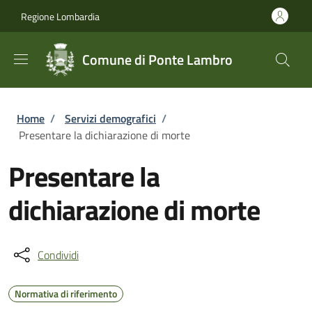
Salta al contenuto principale
Skip to footer content
Regione Lombardia
Comune di Ponte Lambro
Briciole di pane
Home
/
Servizi demografici
/
Presentare la dichiarazione di morte
Presentare la
dichiarazione di morte
Condividi
Normativa di riferimento