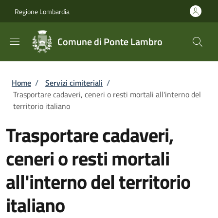
Salta al contenuto principale
Skip to footer content
Regione Lombardia
Comune di Ponte Lambro
Briciole di pane
Home
/
Servizi cimiteriali
/
Trasportare cadaveri, ceneri o resti mortali all'interno del
territorio italiano
Trasportare cadaveri,
ceneri o resti mortali
all'interno del territorio
italiano