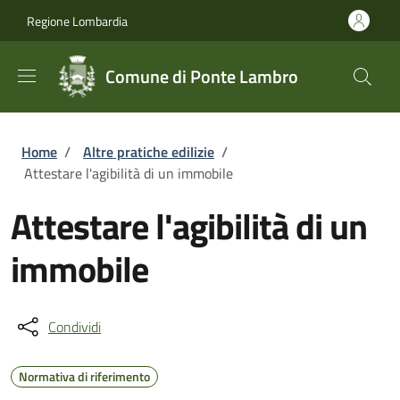
Salta al contenuto principale
Skip to footer content
Regione Lombardia
Comune di Ponte Lambro
Briciole di pane
Home
/
Altre pratiche edilizie
/
Attestare l'agibilità di un immobile
Attestare l'agibilità di un
immobile
Condividi
Normativa di riferimento