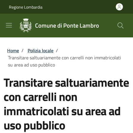
Salta al contenuto principale
Skip to footer content
Regione Lombardia
Comune di Ponte Lambro
Briciole di pane
Home
/
Polizia locale
/
Transitare saltuariamente con carrelli non immatricolati
su area ad uso pubblico
Transitare saltuariamente
con carrelli non
immatricolati su area ad
uso pubblico