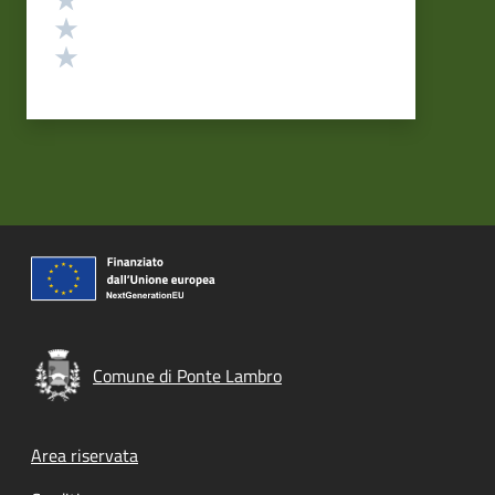
Valuta 2 stelle su 5
Valuta 1 stelle su 5
Comune di Ponte Lambro
Footer menu
Area riservata